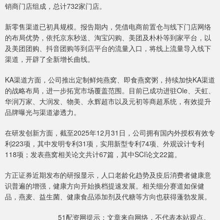
销商门店组成，总计732家门店。
新零售渠道已初具规模。报告期内，凭借电商前置仓与线下门店网络
的布局优势，依托京东秒送、淘宝闪购、美团及朴朴等到家平台，以
及美团团购、抖音团购等到店平台的流量入口，将线上流量导入线下
渠道，开辟了全新增长曲线。
KA渠道方面，公司推出定制鲜炖燕窝、即食燕窝粥，持续加快KA渠道
的战略布局，进一步拓宽市场覆盖范围。目前已成功进驻Ole、天虹、
华润万家、大润发、物美、永辉超市以及元初等商超系统，有效提升
品牌曝光与渠道渗透力。
在研发创新方面，截至2025年12月31日，公司拥有国内外授权有效专
利223项，其中发明专利31项，实用新型专利74项、外观设计专利
118项；发表燕窝相关论文共计67篇，其中SCI论文22篇。
方正证券近期发布的研报显示，人口老龄化趋势及疫后消费者健康意
识普遍的增强，健康方向开始换档提速发展。相关细分赛道如保健
品，燕麦、益生菌、健康食品添加剂及代糖等方向也获得蓬勃发展。
51配资网提示：文章来自网络，不代表本站观点。