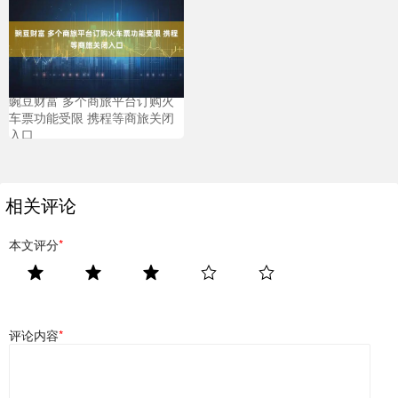
豌豆财富 多个商旅平台订购火
车票功能受限 携程等商旅关闭
入口
相关评论
本文评分
*
评论内容
*