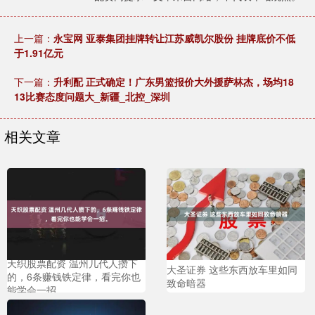
上一篇：
永宝网 亚泰集团挂牌转让江苏威凯尔股份 挂牌底价不低
于1.91亿元
下一篇：
升利配 正式确定！广东男篮报价大外援萨林杰，场均18
13比赛态度问题大_新疆_北控_深圳
相关文章
天织股票配资 温州几代人攒下
大圣证券 这些东西放车里如同
的，6条赚钱铁定律，看完你也
致命暗器
能学会一招。