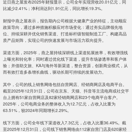
近日燕之屋发布2025年财报显示，公司全年实现营收20.01亿元，同
比减少2.41%；净利润达到1.91亿元，同比增长19.3%。
财报中燕之屋表示，报告期内公司根据大健康产业的特征，主动顺应
政策导向，通过多种措施积极应对市场变化：通过夯实品牌领先地
位、持续深耕并优化销售渠道、打造标杆级智能制造工厂、构建高品
质产品矩阵，实现公司的快速发展与市场活力双向提升。
渠道方面，2025年，燕之屋持续深耕线上渠道拓展效率，有效增强线
上曝光和转化率；同时通过优化线下渠道，提升市场渗透率和客户体
验；并借助文旅、KA与海外等新渠道，整合资源，创新商业模式，从
而有效打造多条增长曲线，驱动长期可持续的发展动力。
其中，公司的线上销售网络包括自营网店、经销商网店及电商平台。
截至2025年12月31日，公司在京东、天猫、抖音等主流电商或社交平
台上拥有51家自营网店及82家经销商网店和23个电商平台客户。
2025年，公司电商业务的整体收入为12.7亿元，占收入比重为
63.51%，较2024年同期增长2.29%。
线下方面，公司全年线下渠道收入7.3亿元，占收入比重36.49%。截
至2025年12月31日，公司线下销售网络由112家自营门店及620家经