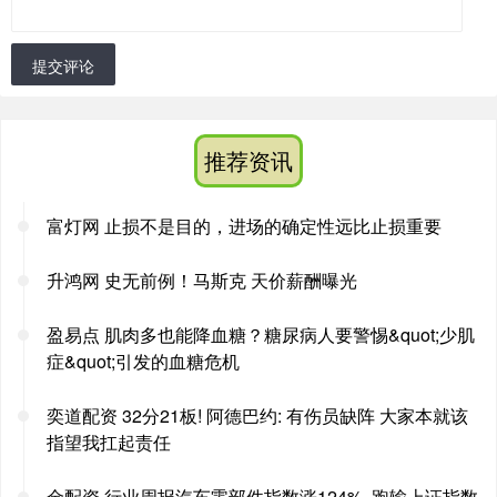
提交评论
推荐资讯
富灯网 止损不是目的，进场的确定性远比止损重要
升鸿网 史无前例！马斯克 天价薪酬曝光
盈易点 肌肉多也能降血糖？糖尿病人要警惕&quot;少肌
症&quot;引发的血糖危机
奕道配资 32分21板! 阿德巴约: 有伤员缺阵 大家本就该
指望我扛起责任
金配资 行业周报汽车零部件指数涨124%, 跑输上证指数