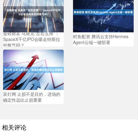
金砖财富 马斯克“左右互搏”：
鳄鱼配资 腾讯云支持Hermes
SpaceX千亿IPO会吸走特斯拉
Agent云端一键部署
的氧气吗？
富灯网 止损不是目的，进场的
确定性远比止损重要
相关评论