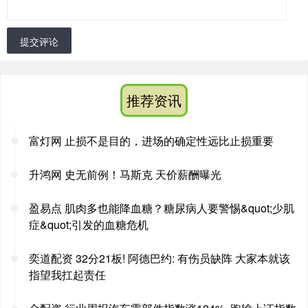
提交评论
推荐资讯
富灯网 止损不是目的，进场的确定性远比止损重要
升鸿网 史无前例！马斯克 天价薪酬曝光
盈易点 肌肉多也能降血糖？糖尿病人要警惕&quot;少肌
症&quot;引发的血糖危机
奕道配资 32分21板! 阿德巴约: 有伤员缺阵 大家本就该
指望我扛起责任