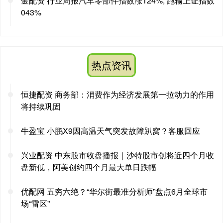
金配资 行业周报汽车零部件指数涨124%, 跑输上证指数
043%
热点资讯
恒捷配资 商务部：消费作为经济发展第一拉动力的作用
将持续巩固
牛盈宝 小鹏X9因高温天气突发故障趴窝？客服回应
兴业配资 中东股市收盘播报｜沙特股市创将近四个月收
盘新低，阿美创约四个月最大单日跌幅
优配网 五穷六绝？“华尔街最准分析师”盘点6月全球市
场“雷区”