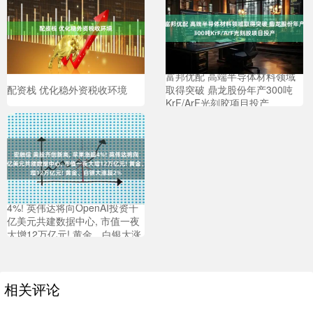
富邦优配 高端半导体材料领域
配资栈 优化稳外资税收环境
取得突破 鼎龙股份年产300吨
KrF/ArF光刻胶项目投产
宏融信 美股齐创新高, 苹果涨超
4%! 英伟达将向OpenAI投资千
亿美元共建数据中心, 市值一夜
大增12万亿元! 黄金、白银大涨
超2%
相关评论