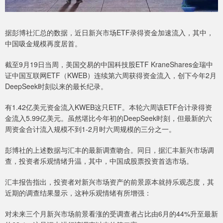
据彭博社汇总的数据，近日新兴市场ETF录得资金加速流入，其中，
中国吸金规模再度居首。
截至9月19日当周，美国交易的中国科技股ETF KraneShares金瑞中
证中国互联网ETF（KWEB）连续第六周获得资金流入，创下今年2月
DeepSeek时刻以来的最长纪录。
有1.42亿美元资金流入KWEB这只ETF。本轮六周该ETF合计录得资
金流入5.99亿美元。虽然堪比今年初的DeepSeek时刻，但最新的六
周资金合计流入规模不到1-2月时六周规模的三分之一。
彭博社的上述数据与汇丰的最新调查吻合。同日，据汇丰新兴市场调
查，投资者乐观情绪升温，其中，中国成股票投资首选市场。
汇丰报告指出，投资者对新兴市场资产的前景原本就持乐观态度，其
近期的调查结果显示，这种乐观情绪有所增强：
对未来三个月新兴市场前景看涨的受调查者占比由6月的44%升至最新