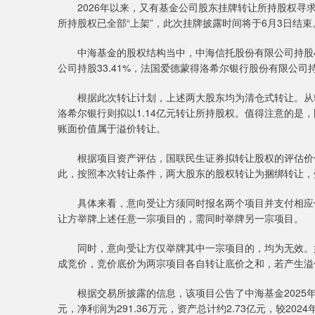
2026年以来，又有基金公司股东挂牌转让所持股权寻求
所持股权已全部“上架”，此次挂牌披露时间将于6月3日结束
中海基金的股权结构当中，中海信托股份有限公司持股41
公司持股33.41%，法国爱德蒙得洛希尔银行股份有限公司
根据此次转让计划，上述两大股东均为清仓式转让。从转让
洛希尔银行则拟以1.14亿元转让所持股权。值得注意的是
账面价值属于溢价转让。
根据项目资产评估，国联民生证券拟转让股权的评估价值为1
此，按照本次转让条件，两大股东的股权转让为捆绑转让，
具体来看，意向受让方须同时报名两个项目并支付相应保
让方举牌上述任意一宗项目的，需同时举牌另一宗项目。
同时，意向受让方仅举牌其中一宗项目的，均为无效。如
成竞价，竞价底价为两宗项目各自转让底价之和，若产生溢
根据交易所披露的信息，该项目公告了中海基金2025年9月3
元，净利润为291.36万元，资产总计约2.73亿元，较202