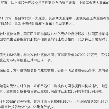
买家。从上海联合产权交易所近期公布的项目来看，中海基金两大股东
。
.59%，是目前的第一大股东。其余两大股东中，国联民生证券股份有
持股25%，此次挂牌转让股权的股东为后两家机构。
底价来看，国联民生证券拟以1.53亿元转让所持股权，法国爱德蒙得
，国联民生证券披露的股权评估价值与转让底价相同，此次转让价格相对于
.53亿元，与此次转让底价相同，而账面价值为7920.79万元。不仅
受让方不得单独受让其中任何一项。
证金，方可成功报名参与此次交易，否则不满足资格确认条件。意向受
意向受让方对任何一宗项目违约，则视作对两宗项目均构成违约。如形
价，溢价部分按各项目转让股权比例占转让股权比例总和的比例分摊。
0日的财务报表。其营业收入达8088.98万元，利润总额达331.61万
4年度审计报告统计的3.1亿元有所减少。