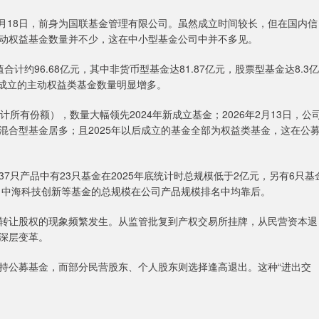
月18日，前身为国联基金管理有限公司。虽然成立时间较长，但在国内信
动权益基金数量并不少，这在中小型基金公司中并不多见。
计约96.68亿元，其中非货币型基金达81.87亿元，股票型基金达8.3亿
司新成立的主动权益类基金数量明显增多。
所有份额），数量大幅领先2024年新成立基金；2026年2月13日，公
混合型基金居多；且2025年以后成立的基金全部为权益类基金，这在公
产品中有23只基金在2025年底统计时总规模低于2亿元，另有6只基
益、中海科技创新等基金的总规模在公司产品规模排名中均靠后。
让股权的现象频繁发生。从监管批复到产权交易所挂牌，从民营资本退
深层变革。
公募基金，而部分民营股东、个人股东则选择逢高退出。这种“进出交