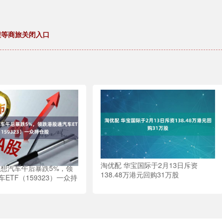
程等商旅关闭入口
淘优配 华宝国际于2月13日斥资
理想汽车午后暴跌5%，领
138.48万港元回购31万股
ETF（159323）一众持