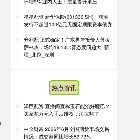
环增9% 业内人士：质量提升承压
星星配资 新华保险(601336.SH)：获准
发行不超过100亿元无固定期限资本债券
升利配 正式确定！广东男篮报价大外援
萨林杰，场均18 13比赛态度问题大_新
疆_北控_深圳
热点资讯
泽巨配资 直播间宣称玉石能治好哑巴？
买家花万元入手后维权，法院判了
4
中金财富 2026年6月全国期货市场交易
情况：成交额同比增长52.72%