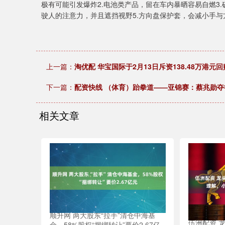
极有可能引发爆炸2.电池类产品，留在车内暴晒容易自燃3
驶人的注意力，并且遮挡视野5.方向盘保护套，会减小手与
上一篇：
淘优配 华宝国际于2月13日斥资138.48万港元回
下一篇：
配资快线 （体育）跆拳道——亚锦赛：蔡兆勋夺
相关文章
顺升网 两大股东“拉手”清仓中海基
伍洲配资 
金，58%股权“捆绑转让”要价2.67亿