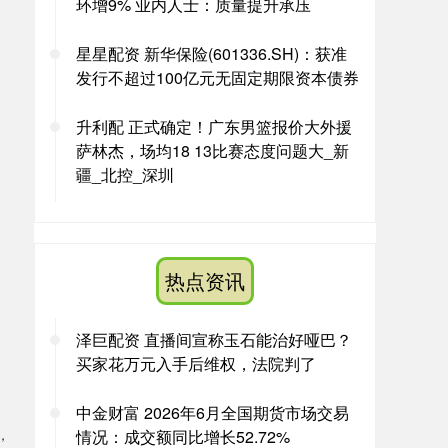
环增9% 业内人士：质量提升承压
星星配资 新华保险(601336.SH)：获准
发行不超过100亿元无固定期限资本债券
升利配 正式确定！广东男篮报价大外援
萨林杰，场均18 13比赛态度问题大_新
疆_北控_深圳
热点资讯
泽巨配资 直播间宣称玉石能治好哑巴？
买家花万元入手后维权，法院判了
中金财富 2026年6月全国期货市场交易
，
情况：成交额同比增长52.72%