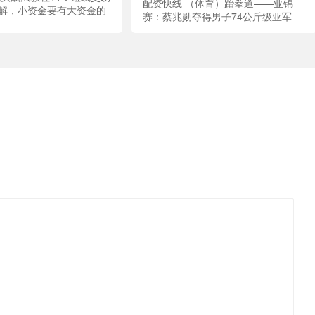
配资快线 （体育）跆拳道——亚锦
解，小资金要有大资金的
赛：蔡兆勋夺得男子74公斤级亚军