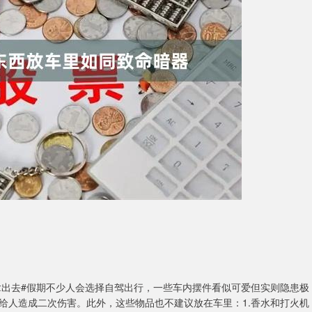
拿出去#假期不少人会选择自驾出行，一些车内摆件看似可爱但实则隐患极
给人造成二次伤害。此外，这些物品也不建议放在车里：1.香水和打火机