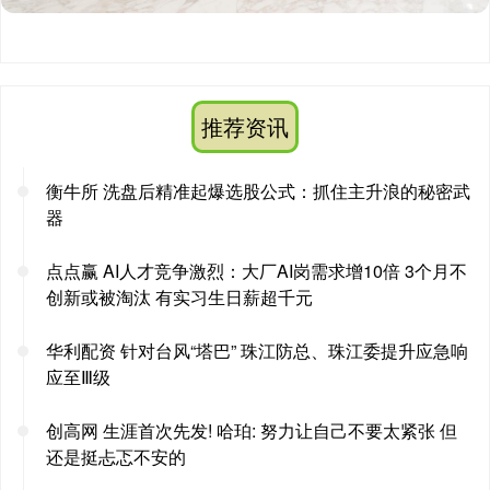
推荐资讯
衡牛所 洗盘后精准起爆选股公式：抓住主升浪的秘密武
器
点点赢 AI人才竞争激烈：大厂AI岗需求增10倍 3个月不
创新或被淘汰 有实习生日薪超千元
华利配资 针对台风“塔巴” 珠江防总、珠江委提升应急响
应至Ⅲ级
创高网 生涯首次先发! 哈珀: 努力让自己不要太紧张 但
还是挺忐忑不安的