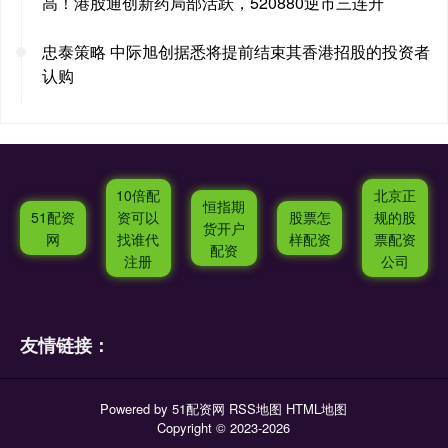
高！港股通创新药局部活跃，520880逆市三连升
忠泰策略 中际旭创据悉将提前结束其香港招股的投资者
认购
10倍配
北京正
恒指期
51配资
资可以
股票怎
规的股
货开户
网
找谁代
样配资
票配资
配资
注册
公司
友情链接：
Powered by
51配资网
RSS地图
HTML地图
Copyright
© 2023-2026