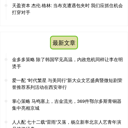
天盈资本 杰伦·格林: 当布克遭遇包夹时 我们应抓住机会
打穿对手
最新文章
金多多策略 除了韩国罕见高温，内政危机同样让李在明
烫手
爱一配 “时代繁星 与美同行”新大众文艺盛典暨微短剧荣
誉推荐系列活动在西安举行
掌心策略 马鸣塞上，吉金流光，369件鄂尔多斯青铜器
集中亮相京城
人人配 七十二载“雷雨”又落，杨立新率北京人艺青年演