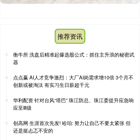
推荐资讯
衡牛所 洗盘后精准起爆选股公式：抓住主升浪的秘密武
器
点点赢 AI人才竞争激烈：大厂AI岗需求增10倍 3个月不
创新或被淘汰 有实习生日薪超千元
华利配资 针对台风“塔巴” 珠江防总、珠江委提升应急响
应至Ⅲ级
创高网 生涯首次先发! 哈珀: 努力让自己不要太紧张 但
还是挺忐忑不安的