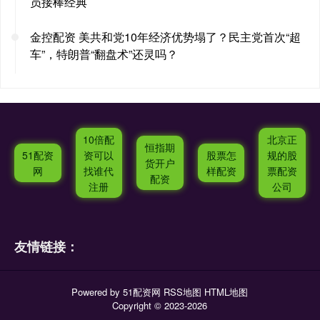
员接棒经典
金控配资 美共和党10年经济优势塌了？民主党首次“超
车”，特朗普“翻盘术”还灵吗？
10倍配
北京正
恒指期
51配资
资可以
股票怎
规的股
货开户
网
找谁代
样配资
票配资
配资
注册
公司
友情链接：
Powered by
51配资网
RSS地图
HTML地图
Copyright
© 2023-2026