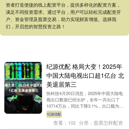
资者打造便捷的线上配资平台，提供多样化的配资方案，
满足不同投资需求。通过平台，用户可以轻松完成配资开
户、资金管理及股票交易，助力实现财富增值。选择我
们，开启您的智慧投资之路！
纪源优配 格局大变！2025年
中国大陆电视出口超1亿台 北
美退居第三
快科技4月20日消息，2025年中国大陆电
视出口数据已经出炉，全年一共出口了
10714万台，同比下降3.1%，出口额为
1083亿元，同比下降4.2%。 从出口区....
纪源优配
查看：
102
分类：
股票怎样配资