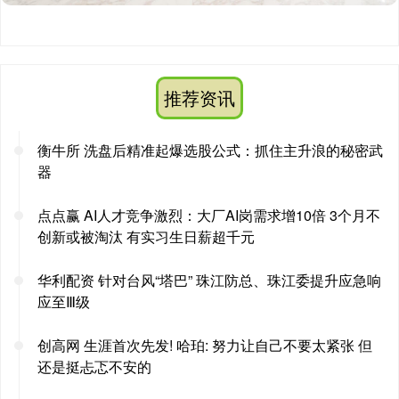
推荐资讯
衡牛所 洗盘后精准起爆选股公式：抓住主升浪的秘密武
器
点点赢 AI人才竞争激烈：大厂AI岗需求增10倍 3个月不
创新或被淘汰 有实习生日薪超千元
华利配资 针对台风“塔巴” 珠江防总、珠江委提升应急响
应至Ⅲ级
创高网 生涯首次先发! 哈珀: 努力让自己不要太紧张 但
还是挺忐忑不安的