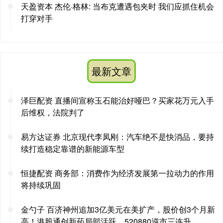
天盈资本 杰伦·格林: 当布克遭遇包夹时 我们应抓住机会
打穿对手
最新文章
泽巨配资 直播间宣称玉石能治好哑巴？买家花万元入手
后维权，法院判了
易方达证券 北京现代李凤刚：汽车绝不是快消品，要持
续打造稳定靠谱的新能源车型
恒捷配资 商务部：消费作为经济发展第一拉动力的作用
将持续巩固
金勺子 百济神州追加3亿美元在美扩产，股价创3个月新
高！港股通创新药局部活跃，520880逆市三连升