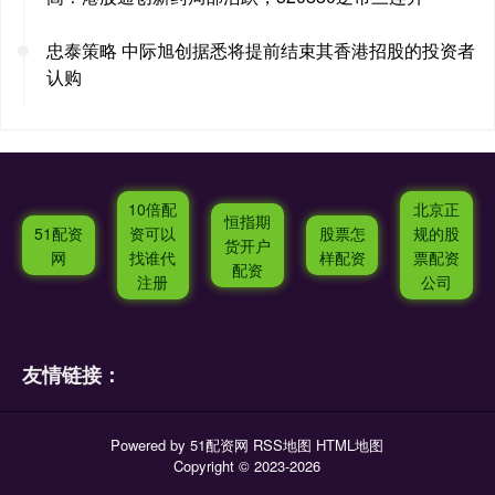
忠泰策略 中际旭创据悉将提前结束其香港招股的投资者
认购
10倍配
北京正
恒指期
51配资
资可以
股票怎
规的股
货开户
网
找谁代
样配资
票配资
配资
注册
公司
友情链接：
Powered by
51配资网
RSS地图
HTML地图
Copyright
© 2023-2026