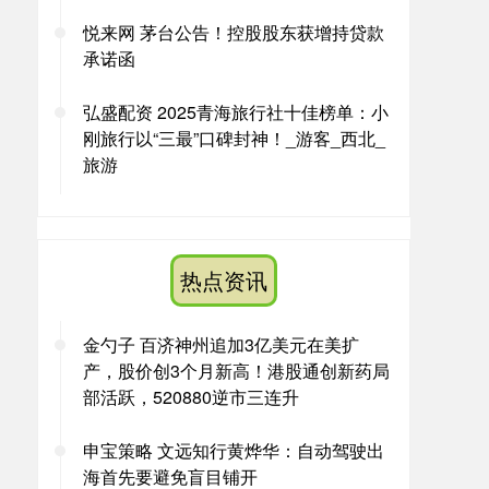
悦来网 茅台公告！控股股东获增持贷款
承诺函
弘盛配资 2025青海旅行社十佳榜单：小
刚旅行以“三最”口碑封神！_游客_西北_
旅游
热点资讯
金勺子 百济神州追加3亿美元在美扩
产，股价创3个月新高！港股通创新药局
部活跃，520880逆市三连升
申宝策略 文远知行黄烨华：自动驾驶出
海首先要避免盲目铺开