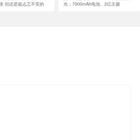
张 但还是挺忐忑不安的
光：7000mAh电池、2亿主摄