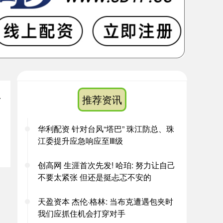
市
推荐资讯
华利配资 针对台风“塔巴” 珠江防总、珠
江委提升应急响应至Ⅲ级
创高网 生涯首次先发! 哈珀: 努力让自己
不要太紧张 但还是挺忐忑不安的
天盈资本 杰伦·格林: 当布克遭遇包夹时
我们应抓住机会打穿对手