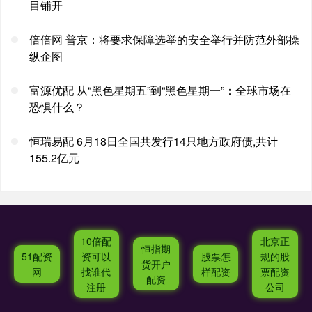
目铺开
倍倍网 普京：将要求保障选举的安全举行并防范外部操
纵企图
富源优配 从“黑色星期五”到“黑色星期一”：全球市场在
恐惧什么？
恒瑞易配 6月18日全国共发行14只地方政府债,共计
155.2亿元
10倍配
北京正
恒指期
51配资
资可以
股票怎
规的股
货开户
网
找谁代
样配资
票配资
配资
注册
公司