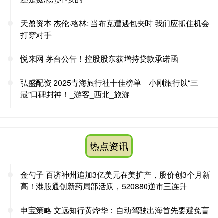
天盈资本 杰伦·格林: 当布克遭遇包夹时 我们应抓住机会
打穿对手
悦来网 茅台公告！控股股东获增持贷款承诺函
弘盛配资 2025青海旅行社十佳榜单：小刚旅行以“三
最”口碑封神！_游客_西北_旅游
热点资讯
金勺子 百济神州追加3亿美元在美扩产，股价创3个月新
高！港股通创新药局部活跃，520880逆市三连升
申宝策略 文远知行黄烨华：自动驾驶出海首先要避免盲