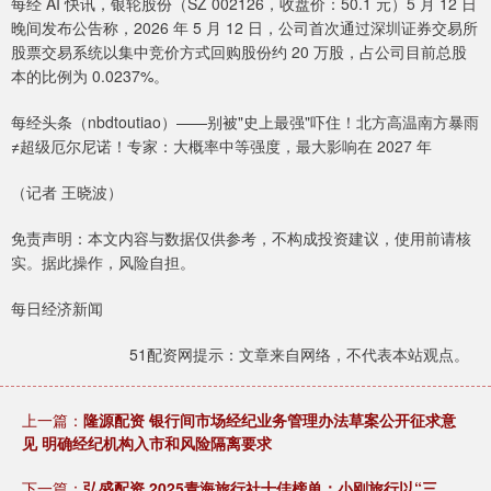
每经 AI 快讯，银轮股份（SZ 002126，收盘价：50.1 元）5 月 12 日
晚间发布公告称，2026 年 5 月 12 日，公司首次通过深圳证券交易所
股票交易系统以集中竞价方式回购股份约 20 万股，占公司目前总股
本的比例为 0.0237%。
每经头条（nbdtoutiao）——别被"史上最强"吓住！北方高温南方暴雨
≠超级厄尔尼诺！专家：大概率中等强度，最大影响在 2027 年
（记者 王晓波）
免责声明：本文内容与数据仅供参考，不构成投资建议，使用前请核
实。据此操作，风险自担。
每日经济新闻
51配资网提示：文章来自网络，不代表本站观点。
上一篇：
隆源配资 银行间市场经纪业务管理办法草案公开征求意
见 明确经纪机构入市和风险隔离要求
下一篇：
弘盛配资 2025青海旅行社十佳榜单：小刚旅行以“三