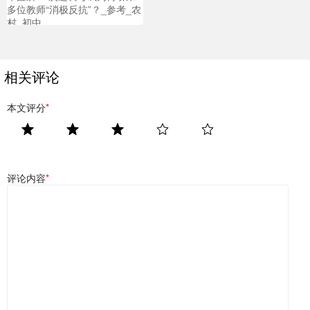
多位教师“消极反抗”？_参考_农
村_初中
相关评论
本文评分
*
评论内容
*