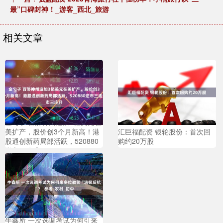
最”口碑封神！_游客_西北_旅游
相关文章
金勺子 百济神州追加3亿美元在
美扩产，股价创3个月新高！港
汇巨福配资 银轮股份：首次回
股通创新药局部活跃，520880
购约20万股
逆市三连升
牛鑫所 一次选调考试为何引来