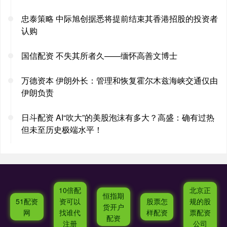
忠泰策略 中际旭创据悉将提前结束其香港招股的投资者
认购
国信配资 不失其所者久——缅怀高善文博士
万德资本 伊朗外长：管理和恢复霍尔木兹海峡交通仅由
伊朗负责
日斗配资 AI“吹大”的美股泡沫有多大？高盛：确有过热
但未至历史极端水平！
10倍配
北京正
恒指期
51配资
资可以
股票怎
规的股
货开户
网
找谁代
样配资
票配资
配资
注册
公司