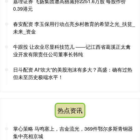
嘉理证券 飞扬集团遭高丽减持2251.6万股 每股作价
0.39港元
春安配资 李玉保用行动点亮乡村教育的希望之光_扶贫_
未来_资金
牛跟投 让农业尽显科技范儿 ——记江西省葛溪正太禽
业开发有限责任公司董事长韩纯
日斗配资 AI“吹大”的美股泡沫有多大？高盛：确有过热
但未至历史极端水平！
热点资讯
掌心策略 马鸣塞上，吉金流光，369件鄂尔多斯青铜器
集中亮相京城