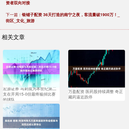
资者双向对接
下一篇：
银铺子配资 36天打造的南宁之夜，客流量破1900万！_
街区_文化_旅游
相关文章
宏源证券 马刺成为本世纪第二
万盈配资 医药股持续调整 奇正
支在开局15-0但最终输掉比赛
藏药逼近跌停
的球队