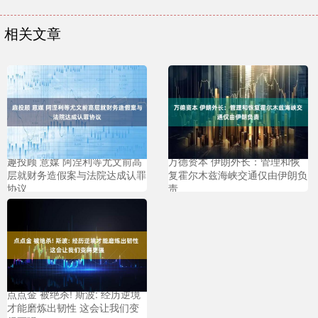
相关文章
趣投顾 意媒 阿涅利等尤文前高
万德资本 伊朗外长：管理和恢
层就财务造假案与法院达成认罪
复霍尔木兹海峡交通仅由伊朗负
协议
责
点点金 被绝杀! 斯波: 经历逆境
才能磨炼出韧性 这会让我们变