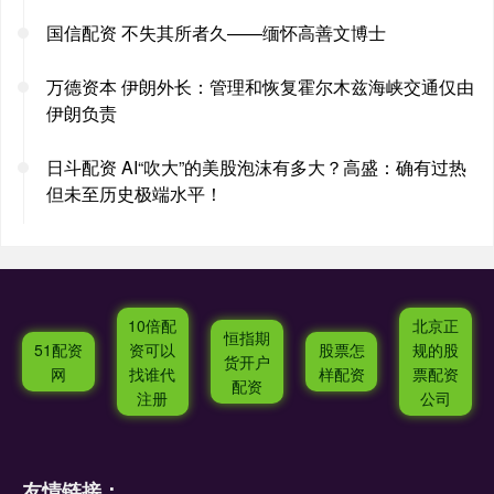
国信配资 不失其所者久——缅怀高善文博士
万德资本 伊朗外长：管理和恢复霍尔木兹海峡交通仅由
伊朗负责
日斗配资 AI“吹大”的美股泡沫有多大？高盛：确有过热
但未至历史极端水平！
10倍配
北京正
恒指期
51配资
资可以
股票怎
规的股
货开户
网
找谁代
样配资
票配资
配资
注册
公司
友情链接：