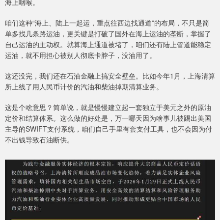
海上咽喉。
咱们这种“海上、陆上一起运，重点往西边找通道”的布局，不只是简
单多找几条路运油，更关键是打破了国外在海上运油的垄断，掌握了
自己运油的主动权。就算海上通道被堵了，咱们还有陆上管道能稳定
运油，就不用担心被别人彻底卡脖子，没油用了。
这还没完，我们还在石油金融上搞安全壁垒。比如今年1月，上海清算
所上线了用人民币计价的汽油和柴油掉期清算业务。
这是个啥意思？简单说，就是慢慢建立起一套独立于美元之外的原油
定价和结算体系。这么做的好处是，万一哪天因为啥事儿被踢出美国
主导的SWIFT支付系统，咱们自己手里有套支付工具，也不会因为付
不出钱导致石油断供。