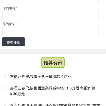
你的昵称
*
你的邮箱
*
提交评论
推荐资讯
东信证券 氦气供应紧张威胁芯片产业
嘉理证券 飞扬集团遭高丽减持2251.6万股 每股作价
0.39港元
春安配资 李玉保用行动点亮乡村教育的希望之光_扶贫_