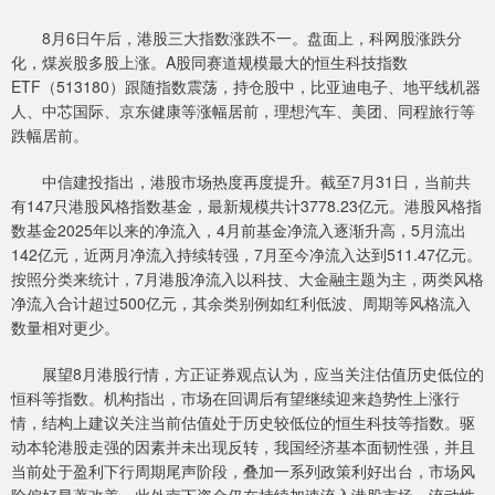
8月6日午后，港股三大指数涨跌不一。盘面上，科网股涨跌分
化，煤炭股多股上涨。A股同赛道规模最大的恒生科技指数
ETF（513180）跟随指数震荡，持仓股中，比亚迪电子、地平线机器
人、中芯国际、京东健康等涨幅居前，理想汽车、美团、同程旅行等
跌幅居前。
中信建投指出，港股市场热度再度提升。截至7月31日，当前共
有147只港股风格指数基金，最新规模共计3778.23亿元。港股风格指
数基金2025年以来的净流入，4月前基金净流入逐渐升高，5月流出
142亿元，近两月净流入持续转强，7月至今净流入达到511.47亿元。
按照分类来统计，7月港股净流入以科技、大金融主题为主，两类风格
净流入合计超过500亿元，其余类别例如红利低波、周期等风格流入
数量相对更少。
展望8月港股行情，方正证券观点认为，应当关注估值历史低位的
恒科等指数。机构指出，市场在回调后有望继续迎来趋势性上涨行
情，结构上建议关注当前估值处于历史较低位的恒生科技等指数。驱
动本轮港股走强的因素并未出现反转，我国经济基本面韧性强，并且
当前处于盈利下行周期尾声阶段，叠加一系列政策利好出台，市场风
险偏好显著改善。此外南下资金仍在持续加速流入港股市场，流动性