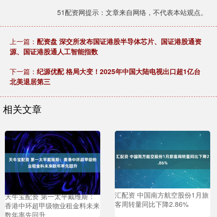
51配资网提示：文章来自网络，不代表本站观点。
上一篇：
配资盘 深交所发布国证港股半导体芯片、国证港股通资
源、国证港股通人工智能指数
下一篇：
纪源优配 格局大变！2025年中国大陆电视出口超1亿台
北美退居第三
相关文章
汇配资 中国南方航空股份1月旅
天牛宝配资 第一太平戴维斯：
客周转量同比下降2.86%
香港中环超甲级物业租金料未来
数年率先回升