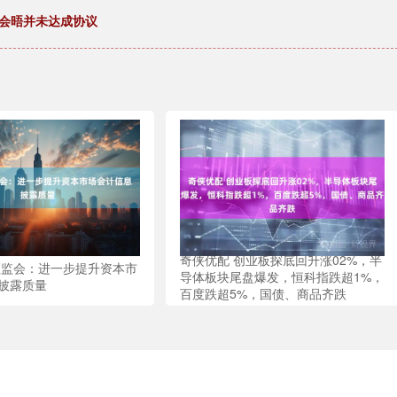
奇会晤并未达成协议
奇侠优配 创业板探底回升涨02%，半
证监会：进一步提升资本市
导体板块尾盘爆发，恒科指跌超1%，
披露质量
百度跌超5%，国债、商品齐跌