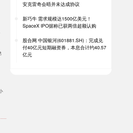
安克雷奇会晤并未达成协议
新巧牛 需求规模达1500亿美元！
SpaceX IPO据称已获两倍超额认购
市
股合网 中国银河(601881.SH)：完成兑
付40亿元短期融资券，本息合计约40.57
绝
亿元
小
。