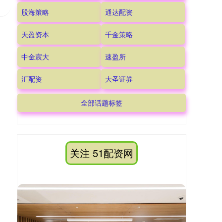
股海策略
通达配资
天盈资本
千金策略
中金宸大
速盈所
汇配资
大圣证券
全部话题标签
关注 51配资网