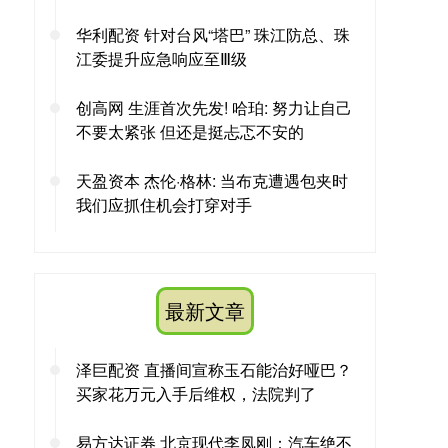
华利配资 针对台风“塔巴” 珠江防总、珠
江委提升应急响应至Ⅲ级
创高网 生涯首次先发! 哈珀: 努力让自己
不要太紧张 但还是挺忐忑不安的
天盈资本 杰伦·格林: 当布克遭遇包夹时
我们应抓住机会打穿对手
最新文章
泽巨配资 直播间宣称玉石能治好哑巴？
买家花万元入手后维权，法院判了
易方达证券 北京现代李凤刚：汽车绝不