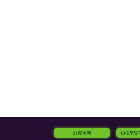
51配资网
10倍配