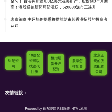
金勺子 百济神州追加3亿美元在美扩产，股价创3个月新
高！港股通创新药局部活跃，520880逆市三连升
忠泰策略 中际旭创据悉将提前结束其香港招股的投资者
认购
10倍配
北京正
恒指期
51配资
资可以
股票怎
规的股
货开户
网
找谁代
样配资
票配资
配资
注册
公司
友情链接：
Powered by
51配资网
RSS地图
HTML地图