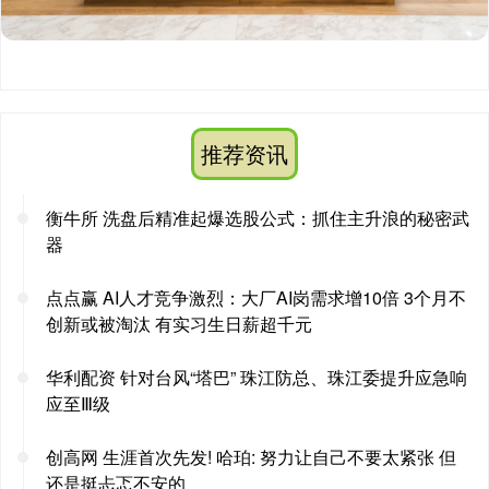
推荐资讯
衡牛所 洗盘后精准起爆选股公式：抓住主升浪的秘密武
器
点点赢 AI人才竞争激烈：大厂AI岗需求增10倍 3个月不
创新或被淘汰 有实习生日薪超千元
华利配资 针对台风“塔巴” 珠江防总、珠江委提升应急响
应至Ⅲ级
创高网 生涯首次先发! 哈珀: 努力让自己不要太紧张 但
还是挺忐忑不安的