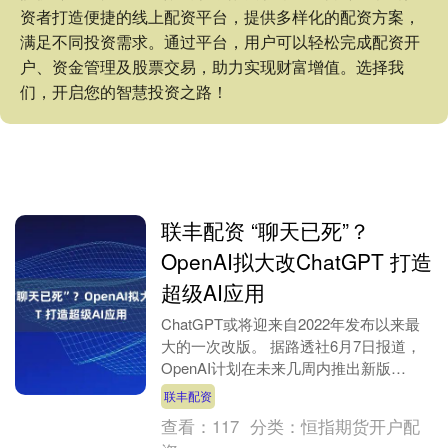
资者打造便捷的线上配资平台，提供多样化的配资方案，
满足不同投资需求。通过平台，用户可以轻松完成配资开
户、资金管理及股票交易，助力实现财富增值。选择我
们，开启您的智慧投资之路！
联丰配资 “聊天已死”？
OpenAI拟大改ChatGPT 打造
超级AI应用
ChatGPT或将迎来自2022年发布以来最
大的一次改版。 据路透社6月7日报道，
OpenAI计划在未来几周内推出新版
ChatGPT，将从一个以对话为核心的聊
联丰配资
天....
查看：
117
分类：
恒指期货开户配