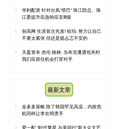
华利配资 针对台风“塔巴” 珠江防总、珠
江委提升应急响应至Ⅲ级
创高网 生涯首次先发! 哈珀: 努力让自己
不要太紧张 但还是挺忐忑不安的
天盈资本 杰伦·格林: 当布克遭遇包夹时
我们应抓住机会打穿对手
最新文章
金多多策略 除了韩国罕见高温，内政危
机同样让李在明烫手
爱一配 “时代繁星 与美同行”新大众文艺