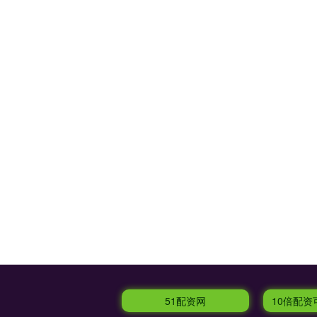
51配资网
10倍配