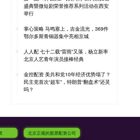
盛典暨微短剧荣誉推荐系列活动在西安
举行
掌心策略 马鸣塞上，吉金流光，369件
鄂尔多斯青铜器集中亮相京城
人人配 七十二载“雷雨”又落，杨立新率
北京人艺青年演员接棒经典
金控配资 美共和党10年经济优势塌了？
民主党首次“超车”，特朗普“翻盘术”还灵
吗？
资
北京正规的股票配资公司