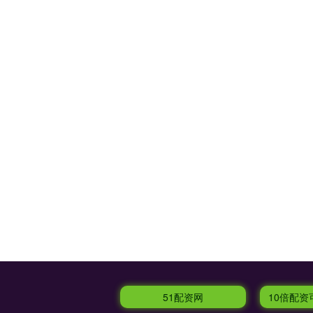
51配资网
10倍配