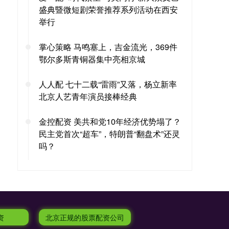
盛典暨微短剧荣誉推荐系列活动在西安
举行
掌心策略 马鸣塞上，吉金流光，369件
鄂尔多斯青铜器集中亮相京城
人人配 七十二载“雷雨”又落，杨立新率
北京人艺青年演员接棒经典
金控配资 美共和党10年经济优势塌了？
民主党首次“超车”，特朗普“翻盘术”还灵
吗？
资
北京正规的股票配资公司