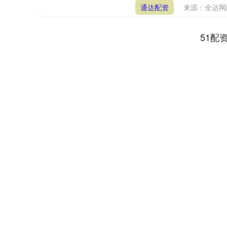
通达配资
来源：全达
51配