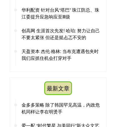
华利配资 针对台风“塔巴” 珠江防总、珠
江委提升应急响应至Ⅲ级
创高网 生涯首次先发! 哈珀: 努力让自己
不要太紧张 但还是挺忐忑不安的
天盈资本 杰伦·格林: 当布克遭遇包夹时
我们应抓住机会打穿对手
最新文章
金多多策略 除了韩国罕见高温，内政危
机同样让李在明烫手
爱一配 “时代繁星 与美同行”新大众文艺