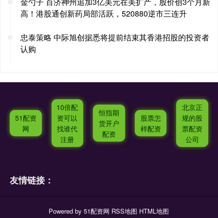
金勺子 百济神州追加3亿美元在美扩产，股价创3个月新
高！港股通创新药局部活跃，520880逆市三连升
忠泰策略 中际旭创据悉将提前结束其香港招股的投资者
认购
10倍配
北京正
恒指期
51配资
资可以
股票怎
规的股
货开户
网
找谁代
样配资
票配资
配资
注册
公司
友情链接：
Powered by
51配资网
RSS地图
HTML地图