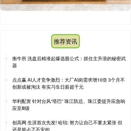
推荐资讯
衡牛所 洗盘后精准起爆选股公式：抓住主升浪的秘密武
器
点点赢 AI人才竞争激烈：大厂AI岗需求增10倍 3个月不
创新或被淘汰 有实习生日薪超千元
华利配资 针对台风“塔巴” 珠江防总、珠江委提升应急响
应至Ⅲ级
创高网 生涯首次先发! 哈珀: 努力让自己不要太紧张 但
还是挺忐忑不安的